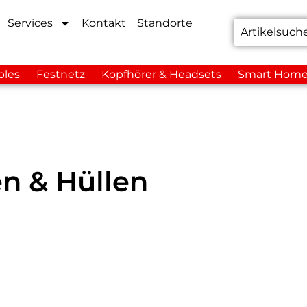
Services
Kontakt
Standorte
bles
Festnetz
Kopfhörer & Headsets
Smart Hom
n & Hüllen