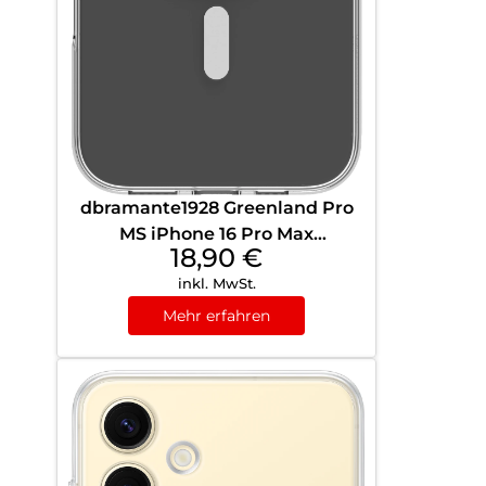
dbramante1928 Greenland Pro
MS iPhone 16 Pro Max
18,90
€
Transparent
inkl. MwSt.
Mehr erfahren