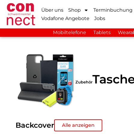
Über uns
Shop
Terminbuchung
Vodafone Angebote
Jobs
Mobiltelefone
Tablets
Weara
Tasche
Zubehör
Backcover
Alle anzeigen