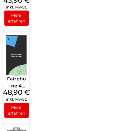
43,90
€
Fairpho
inkl. MwSt.
ne
(Gen.6)
Mehr
erfahren
Battery
Black
Fairpho
ne 4
48,90
€
Batterie
inkl. MwSt.
Mehr
erfahren