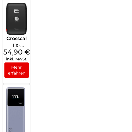
mAh
140 W
Black
Crosscal
l X-
54,90
€
Power
inkl. MwSt.
V3
Black
Mehr
erfahren