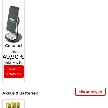
Weiß
Cellularl
ine
49,90
€
MagSaf
inkl. MwSt.
e Mag
Duo
Mehr
erfahren
Wireles
s
Charger
Alle anzeigen
Black
Akkus & Batterien