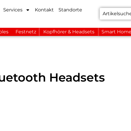
Services
Kontakt
Standorte
bles
Festnetz
Kopfhörer & Headsets
Smart Hom
uetooth Headsets