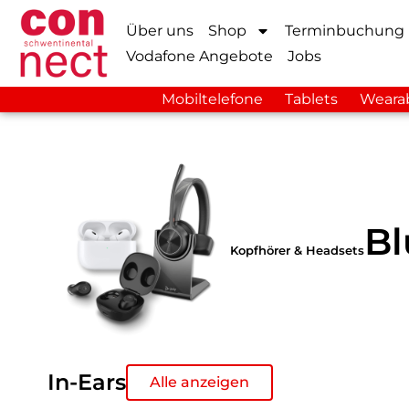
Über uns
Shop
Terminbuchung
Vodafone Angebote
Jobs
Mobiltelefone
Tablets
Weara
Bl
Kopfhörer & Headsets
In-Ears
Alle anzeigen