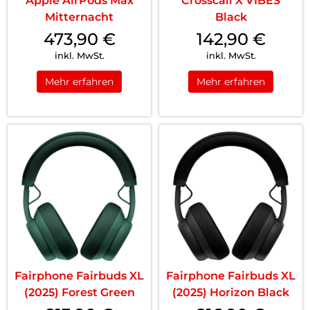
Apple AirPods Max
Crosscall X VIBES
Mitternacht
Black
473,90
€
142,90
€
inkl. MwSt.
inkl. MwSt.
Mehr erfahren
Mehr erfahren
Fairphone Fairbuds XL
Fairphone Fairbuds XL
(2025) Forest Green
(2025) Horizon Black