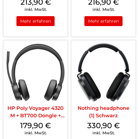
213,90
€
216,90
€
inkl. MwSt.
inkl. MwSt.
Mehr erfahren
Mehr erfahren
HP Poly Voyager 4320
Nothing headphone
M + BT700 Dongle +
(1) Schwarz
Ladestation Schwarz
179,90
€
330,90
€
inkl. MwSt.
inkl. MwSt.