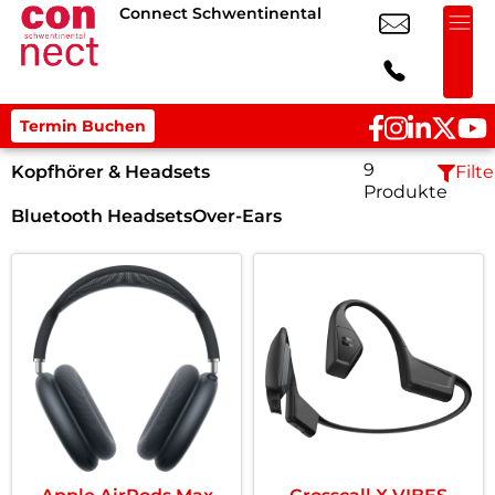
Connect Schwentinental
Termin Buchen
9
Kopfhörer & Headsets
Filte
Produkte
Bluetooth Headsets
Over-Ears