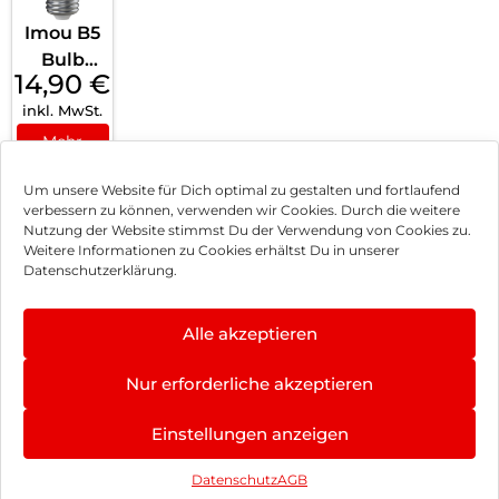
Imou B5
Bulb
14,90
€
Weiß
inkl. MwSt.
Mehr
erfahren
Um unsere Website für Dich optimal zu gestalten und fortlaufend
verbessern zu können, verwenden wir Cookies. Durch die weitere
Nutzung der Website stimmst Du der Verwendung von Cookies zu.
Impressum
Weitere Informationen zu Cookies erhältst Du in unserer
Datenschutzerklärung.
AGB
Datenschutz
Alle akzeptieren
Vertrag widerrufen
Nur erforderliche akzeptieren
Hinweis zur Batterieentsorgung
4.9
×
Einstellungen anzeigen
Newsletter
★
★
★
★
★
377 Bewertungen
Datenschutz
AGB
©
2026
, Brodos AG – All Rights Reserved.