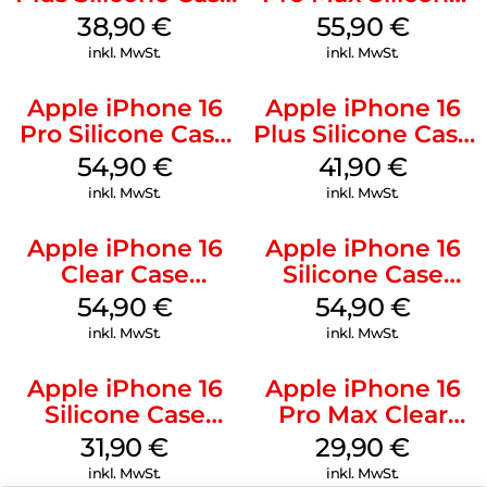
MagSafe Denim
Case MagSafe
38,90
€
55,90
€
Stone Gray
inkl. MwSt.
inkl. MwSt.
Apple iPhone 16
Apple iPhone 16
Pro Silicone Case
Plus Silicone Case
MagSafe Black
MagSafe Stone
54,90
€
41,90
€
Gray
inkl. MwSt.
inkl. MwSt.
Apple iPhone 16
Apple iPhone 16
Clear Case
Silicone Case
MagSafe
MagSafe Black
54,90
€
54,90
€
Transparent
inkl. MwSt.
inkl. MwSt.
Apple iPhone 16
Apple iPhone 16
Silicone Case
Pro Max Clear
MagSafe Fuchsia
Case MagSafe
31,90
€
29,90
€
Transparent
inkl. MwSt.
inkl. MwSt.