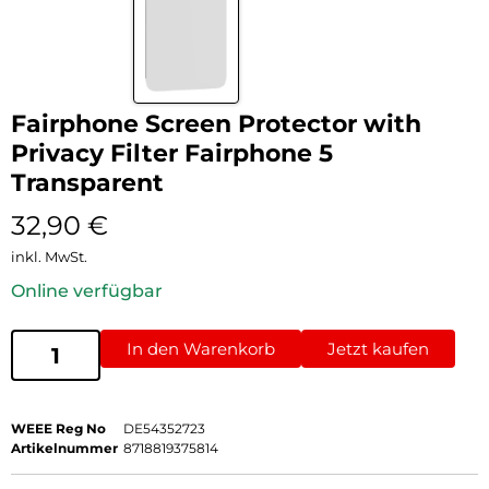
Fairphone Screen Protector with
Privacy Filter Fairphone 5
Transparent
32,90
€
inkl. MwSt.
Online verfügbar
In den Warenkorb
Jetzt kaufen
WEEE Reg No
DE54352723
Artikelnummer
8718819375814