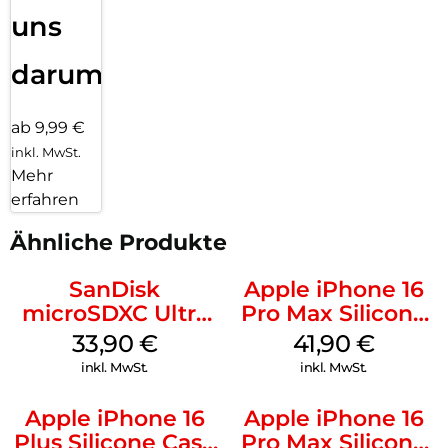
uns
darum!
ab 9,99 €
inkl. MwSt.
Mehr
erfahren
Ähnliche Produkte
SanDisk
Apple iPhone 16
microSDXC Ultra
Pro Max Silicone
128 GB + Adapter
Case MagSafe
33,90
€
41,90
€
Mobile
Ultramarine
inkl. MwSt.
inkl. MwSt.
Apple iPhone 16
Apple iPhone 16
Plus Silicone Case
Pro Max Silicone