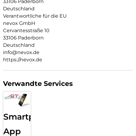
33106 Paderborn
Resistent gegen Kratzer
Deutschland
Fettabweisende Beschichtung
Verantwortliche für die EU
nevox GmbH
ULTRA-dünnes gehärtetes Glas aus Japan
Cervantesstraße 10
Keine Beeinträchtigung der Touch Bedienung
33106 Paderborn
Deutschland
Glasdicke – 0.33mm
info@nevox.de
Eckenradius – 2.5D
https://nevox.de
Material Art Crystal Klar
Verwandte Services
Smartphone
App