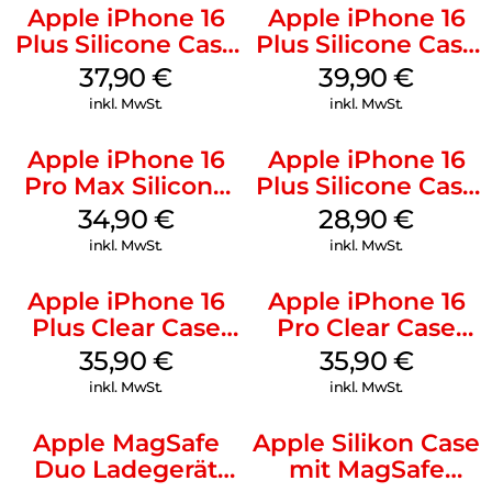
Apple iPhone 16
Apple iPhone 16
Plus Silicone Case
Plus Silicone Case
MagSafe Lake
MagSafe Plum
37,90
€
39,90
€
Green
inkl. MwSt.
inkl. MwSt.
Apple iPhone 16
Apple iPhone 16
Pro Max Silicone
Plus Silicone Case
Case MagSafe
MagSafe Black
34,90
€
28,90
€
Denim
inkl. MwSt.
inkl. MwSt.
Apple iPhone 16
Apple iPhone 16
Plus Clear Case
Pro Clear Case
MagSafe
MagSafe
35,90
€
35,90
€
Transparent
Transparent
inkl. MwSt.
inkl. MwSt.
Apple MagSafe
Apple Silikon Case
Duo Ladegerät
mit MagSafe