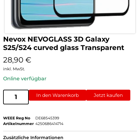
Nevox NEVOGLASS 3D Galaxy
S25/S24 curved glass Transparent
28,90
€
inkl. MwSt.
Online verfügbar
In den Warenkorb
Jetzt kaufen
WEEE Reg No
DE68545399
Artikelnummer
4250686414714
Zusätzliche Informationen