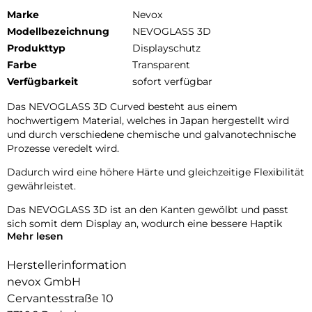
Marke
Nevox
Modellbezeichnung
NEVOGLASS 3D
Produkttyp
Displayschutz
Farbe
Transparent
Verfügbarkeit
sofort verfügbar
Das NEVOGLASS 3D Curved besteht aus einem
hochwertigem Material, welches in Japan hergestellt wird
und durch verschiedene chemische und galvanotechnische
Prozesse veredelt wird.
Dadurch wird eine höhere Härte und gleichzeitige Flexibilität
gewährleistet.
Das NEVOGLASS 3D ist an den Kanten gewölbt und passt
sich somit dem Display an, wodurch eine bessere Haptik
Mehr lesen
erzielt.
Durch die Umformungen wird das komplette Display
Herstellerinformation
zuverlässig geschützt.
nevox GmbH
Cervantesstraße 10
9H Härtegrad