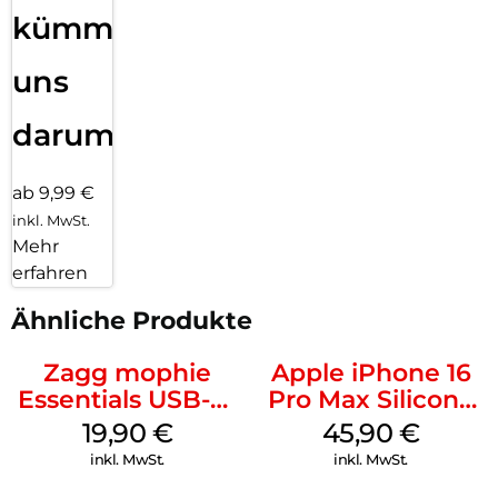
kümmern
uns
darum!
ab 9,99 €
inkl. MwSt.
Mehr
erfahren
Ähnliche Produkte
Zagg mophie
Apple iPhone 16
Essentials USB-C-
Pro Max Silicone
20W Charger PD
Case MagSafe
19,90
€
45,90
€
Weiß
Ultramarine
inkl. MwSt.
inkl. MwSt.