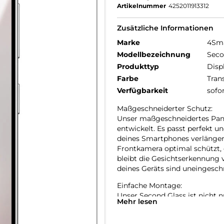
Artikelnummer
4252011913312
Zusätzliche Informationen
Marke
4Sm
Modellbezeichnung
Seco
Produkttyp
Disp
Farbe
Tran
Verfügbarkeit
sofo
Maßgeschneiderter Schutz:
Unser maßgeschneidertes Panz
entwickelt. Es passt perfekt u
deines Smartphones verlängert.
Frontkamera optimal schützt, 
bleibt die Gesichtserkennung 
deines Geräts sind uneingesch
Einfache Montage:
Unser Second Glass ist nicht n
Mehr lesen
Panzerfolie. Mit dem mitgelief
anbringen. Und wenn es Zeit is