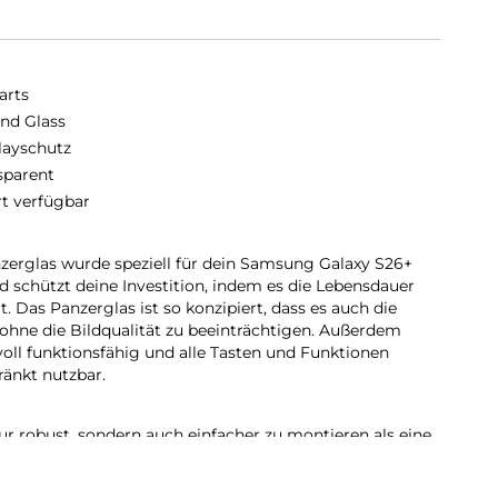
arts
nd Glass
layschutz
sparent
rt verfügbar
erglas wurde speziell für dein Samsung Galaxy S26+
nd schützt deine Investition, indem es die Lebensdauer
 Das Panzerglas ist so konzipiert, dass es auch die
ohne die Bildqualität zu beeinträchtigen. Außerdem
voll funktionsfähig und alle Tasten und Funktionen
ränkt nutzbar.
ur robust, sondern auch einfacher zu montieren als eine
erten Reinigungsset lässt sich das Schutzglas staubfrei
t, das Glas auszutauschen, ist das genauso einfach. Mit