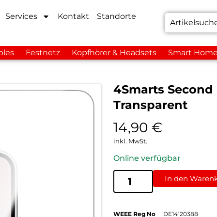
Services
Kontakt
Standorte
bles
Festnetz
Kopfhörer & Headsets
Smart Hom
4Smarts Second 
Transparent
14,90
€
inkl. MwSt.
Online verfügbar
In den Waren
WEEE Reg No
DE14120388