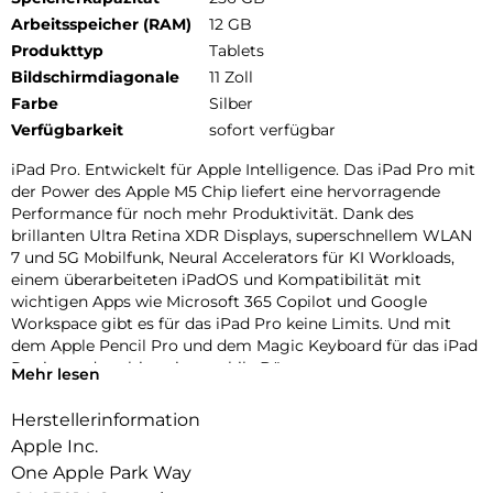
Arbeitsspeicher (RAM)
12 GB
Produkttyp
Tablets
Bildschirmdiagonale
11 Zoll
Farbe
Silber
Verfügbarkeit
sofort verfügbar
iPad Pro. Entwickelt für Apple Intelligence. Das iPad Pro mit
der Power des Apple M5 Chip liefert eine hervorragende
Performance für noch mehr Produktivität. Dank des
brillanten Ultra Retina XDR Displays, superschnellem WLAN
7 und 5G Mobilfunk, Neural Accelerators für KI Workloads,
einem überarbeiteten iPadOS und Kompatibilität mit
wichtigen Apps wie Microsoft 365 Copilot und Google
Workspace gibt es für das iPad Pro keine Limits. Und mit
dem Apple Pencil Pro und dem Magic Keyboard für das iPad
Pro ist es das ultimative mobile Büro.
Mehr lesen
PERFORMANCE UND SPEICHERPLATZ: Der Apple M5 Chip
Herstellerinformation
ist der nächste Riesensprung für KI auf dem iPad. Mit bis zu 2
Apple Inc.
TB Speicher, 16 GB Arbeitsspeicher und leistungsstarken
Neural Accelerators für KI Performance können Projekte
One Apple Park Way