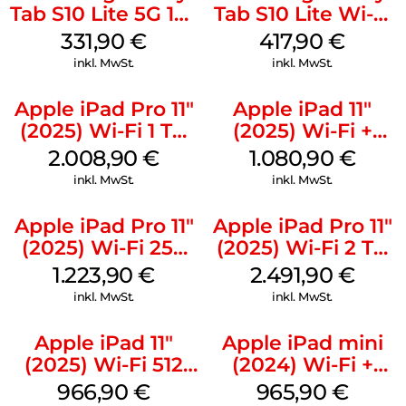
Tab S10 Lite 5G 128
Tab S10 Lite Wi-Fi
GB Gray
256 GB Silver
331,90
€
417,90
€
inkl. MwSt.
inkl. MwSt.
Apple iPad Pro 11″
Apple iPad 11″
(2025) Wi-Fi 1 TB
(2025) Wi-Fi +
Standardglas
Cellular 512 GB
2.008,90
€
1.080,90
€
Silber
Pink
inkl. MwSt.
inkl. MwSt.
Apple iPad Pro 11″
Apple iPad Pro 11″
(2025) Wi-Fi 256
(2025) Wi-Fi 2 TB
GB Standardglas
Standardglas
1.223,90
€
2.491,90
€
Space Schwarz
Space Schwarz
inkl. MwSt.
inkl. MwSt.
Apple iPad 11″
Apple iPad mini
(2025) Wi-Fi 512
(2024) Wi-Fi +
GB Gelb
Cellular 256 GB
966,90
€
965,90
€