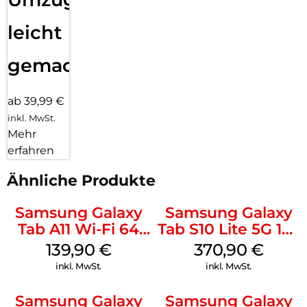
leicht
gemacht!
ab 39,99 €
inkl. MwSt.
Mehr
erfahren
Ähnliche Produkte
Samsung Galaxy
Samsung Galaxy
Tab A11 Wi-Fi 64
Tab S10 Lite 5G 128
GB Silver
GB Silver
139,90
€
370,90
€
inkl. MwSt.
inkl. MwSt.
Samsung Galaxy
Samsung Galaxy