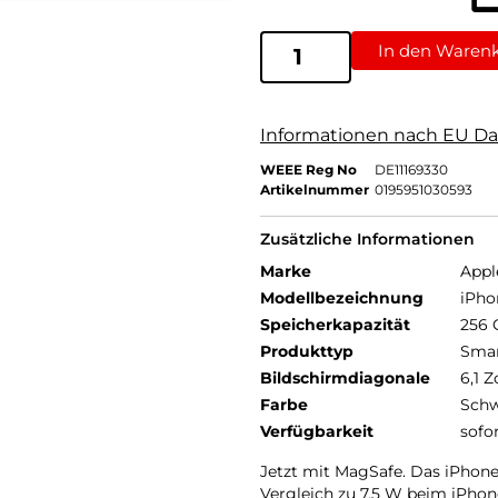
In den Waren
Informationen nach EU Da
WEEE Reg No
DE11169330
Artikelnummer
0195951030593
Zusätzliche Informationen
Marke
Appl
Modellbezeichnung
iPho
Speicherkapazität
256 
Produkttyp
Sma
Bildschirmdiagonale
6,1 Z
Farbe
Schw
Verfügbarkeit
sofo
Jetzt mit MagSafe. Das iPhone 
Vergleich zu 7,5 W beim iPhone