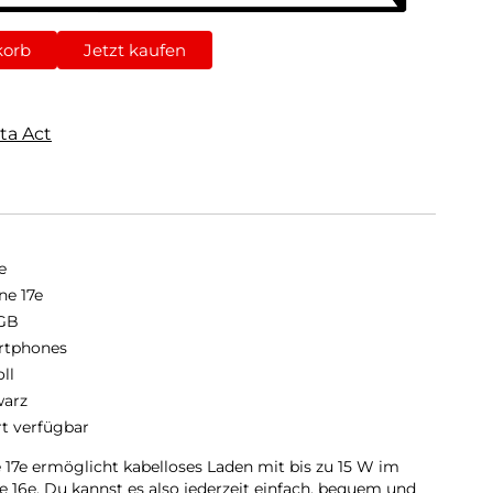
korb
Jetzt kaufen
ta Act
e
ne 17e
GB
rtphones
oll
arz
rt verfügbar
17e ermög­licht kabel­loses Laden mit bis zu 15 W im
 16e. Du kannst es also jeder­zeit ein­fach, bequem und