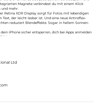
nte­grierten Magnete ver­bindest du mit einem Klick
s und mehr.
uper Retina XDR Dis­play sorgt für Fotos mit leben­digen
Text, der leicht lesbar ist. Und eine neue Antireflex-
hten redu­ziert Blend­effekte. Sogar in hellem Sonnen­
 dein iPhone sicher ent­sperren, dich bei Apps anmelden
Blick.
deinem Lieblings­feature. Wenn du die Actiontaste lange
liche machen – aktiviere den Stummmodus, Über­setzung,
in drei tollen Farben. Wähle zwi­schen zeitlosem
 zarten Hellrosa.
tional Ltd
.com