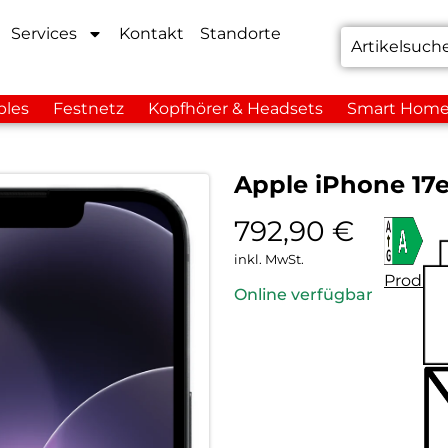
Services
Kontakt
Standorte
bles
Festnetz
Kopfhörer & Headsets
Smart Hom
Apple iPhone 17
792,90
€
inkl. MwSt.
Produkt
Online verfügbar