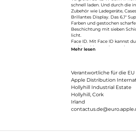
schnell laden. Und durch die i
Zubehör wie Lade­geräte, Case
Brillantes Dis­play. Das 6,1″ S
Farben und ge­stochen scharfen 
Beschich­tung mit sieben Schic
licht.
Face ID. Mit Face ID kannst du
und bezahlen − mit nur einem 
Mehr lesen
ctiontaste. Die Abkürzung zu 
drückst, kannst du alles Mög
visuelle Intelligenz und mehr.
Farben. Das iPhone 17e kommt 
Verantwortliche für die EU
Schwarz, Weiß oder dem neuen
Apple Distribution Interna
Hollyhill Industrial Estate
Hollyhill, Cork
Irland
contactus.de@euro.apple