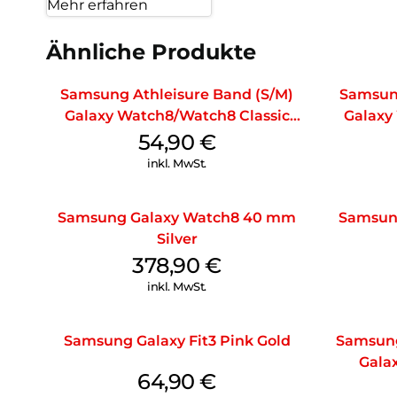
Mehr erfahren
Ähnliche Produkte
Samsung Athleisure Band (S/M)
Samsung
Galaxy Watch8/Watch8 Classic
Galaxy
Graphite
54,90
€
inkl. MwSt.
Samsung Galaxy Watch8 40 mm
Samsung
Silver
378,90
€
inkl. MwSt.
Samsung Galaxy Fit3 Pink Gold
Samsung
Galax
64,90
€