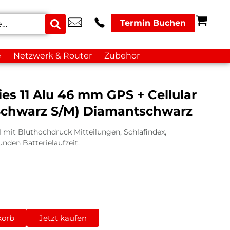
Termin Buchen
e
Netzwerk & Router
Zubehör
es 11 Alu 46 mm GPS + Cellular
Schwarz S/M) Diamantschwarz
1 mit Bluthochdruck Mitteilungen, Schlafindex,
nden Batterielaufzeit.
korb
Jetzt kaufen