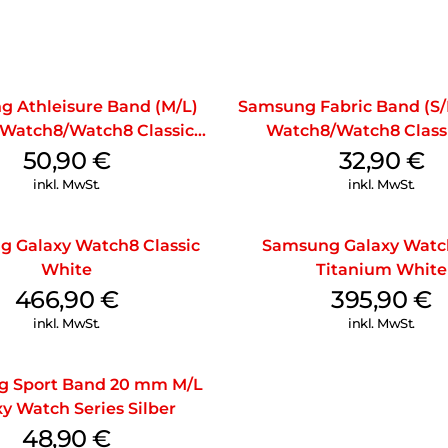
 Athleisure Band (M/L)
Samsung Fabric Band (S/
 Watch8/Watch8 Classic
Watch8/Watch8 Class
Green
50,90
€
32,90
€
inkl. MwSt.
inkl. MwSt.
 Galaxy Watch8 Classic
Samsung Galaxy Watch
White
Titanium White
466,90
€
395,90
€
inkl. MwSt.
inkl. MwSt.
 Sport Band 20 mm M/L
y Watch Series Silber
48,90
€