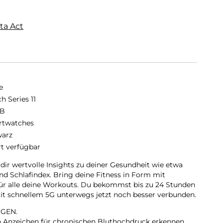
ta Act
e
h Series 11
GB
twatches
arz
rt verfügbar
 dir wertvolle Insights zu deiner Gesundheit wie etwa
d Schlafindex. Bring deine Fitness in Form mit
für alle deine Workouts. Du bekommst bis zu 24 Stunden
 mit schnellem 5G unterwegs jetzt noch besser verbunden.
GEN.
nn Anzeichen für chronischen Bluthochdruck erkennen