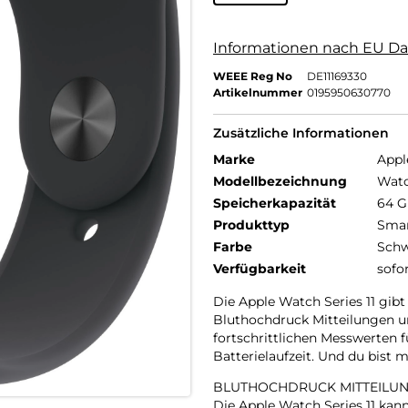
Informationen nach EU Da
WEEE Reg No
DE11169330
Artikelnummer
0195950630770
Zusätzliche Informationen
Marke
Appl
Modellbezeichnung
Watc
Speicherkapazität
64 
Produkttyp
Smar
Farbe
Schw
Verfügbarkeit
sofo
Die Apple Watch Series 11 gibt
Bluthochdruck Mitteilungen un
fortschrittlichen Messwerten 
Batterielaufzeit. Und du bist
BLUTHOCHDRUCK MITTEILUN
Die Apple Watch Series 11 ka