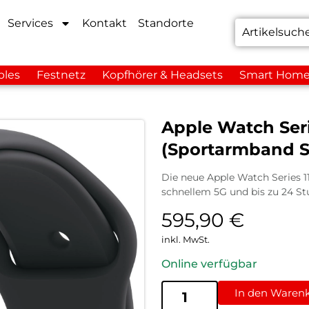
Services
Kontakt
Standorte
bles
Festnetz
Kopfhörer & Headsets
Smart Hom
Apple Watch Seri
(Sportarmband 
Die neue Apple Watch Series 1
schnellem 5G und bis zu 24 Stu
595,90
€
inkl. MwSt.
Online verfügbar
In den Waren