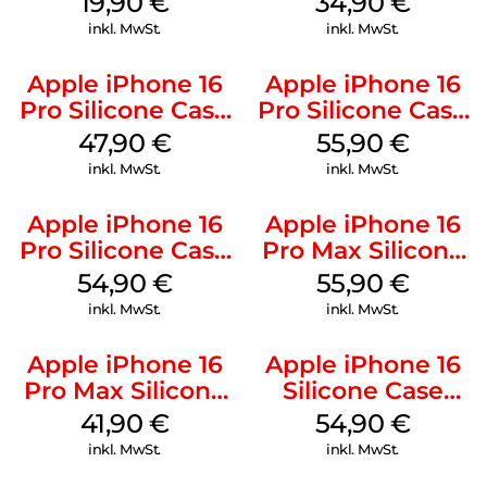
19,90
€
34,90
€
Weiß
Denim
inkl. MwSt.
inkl. MwSt.
Apple iPhone 16
Apple iPhone 16
Pro Silicone Case
Pro Silicone Case
MagSafe Denim
MagSafe Stone
47,90
€
55,90
€
Gray
inkl. MwSt.
inkl. MwSt.
Apple iPhone 16
Apple iPhone 16
Pro Silicone Case
Pro Max Silicone
MagSafe Black
Case MagSafe
54,90
€
55,90
€
Stone Gray
inkl. MwSt.
inkl. MwSt.
Apple iPhone 16
Apple iPhone 16
Pro Max Silicone
Silicone Case
Case MagSafe
MagSafe Black
41,90
€
54,90
€
Ultramarine
inkl. MwSt.
inkl. MwSt.