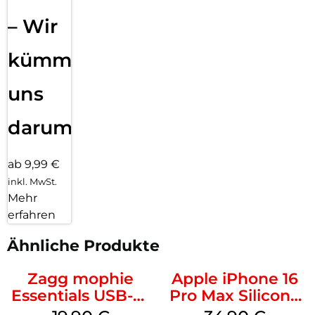
– Wir
kümmern
uns
darum!
ab 9,99 €
inkl. MwSt.
Mehr
erfahren
Ähnliche Produkte
Zagg mophie
Apple iPhone 16
Essentials USB-C-
Pro Max Silicone
20W Charger PD
Case MagSafe