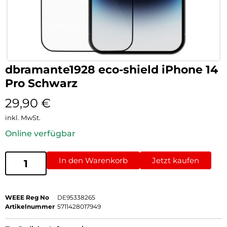
dbramante1928 eco-shield iPhone 14
Pro Schwarz
29,90
€
inkl. MwSt.
Online verfügbar
In den Warenkorb
Jetzt kaufen
WEEE Reg No
DE95338265
Artikelnummer
5711428017949