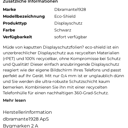
Zusätzliche Informationen
Marke
Dbramante1928
Modellbezeichnung
Eco-Shield
Produkttyp
Displayschutz
Farbe
Schwarz
Verfügbarkeit
sofort verfügbar
Müde von kaputten Displayschutzfolien? eco-shield ist ein
unzerbrechlicher Displayschutz aus recycelten Materialien
(rPET) und 100% recycelbar, ohne Kompromisse bei Schutz
und Qualität! Dieser einfach anzubringende Displayschutz
reagiert wie der eigene Bildschirm Ihres Telefons und passt
perfekt auf Ihr Gerät. Mit nur 0,4 mm ist er unglaublich dünn
und Sie werden die ultra-robuste Schutzschicht kaum
bemerken. Kombinieren Sie ihn mit einer recycelten
Telefonhülle für einen nachhaltigen 360-Grad-Schutz.
Mehr lesen
Antimikrobiell behandelt, um mikrobielles Wachstum zu
verhindern, das Verfärbungen und Abbau verursacht.
Herstellerinformation
Anti-Fingerabdruck – mit einer Anti-Fingerabdruck-
dbramante1928 ApS
Beschichtung versehen, um Fingerabdrücke zu reduzieren
Bygmarken 2 A