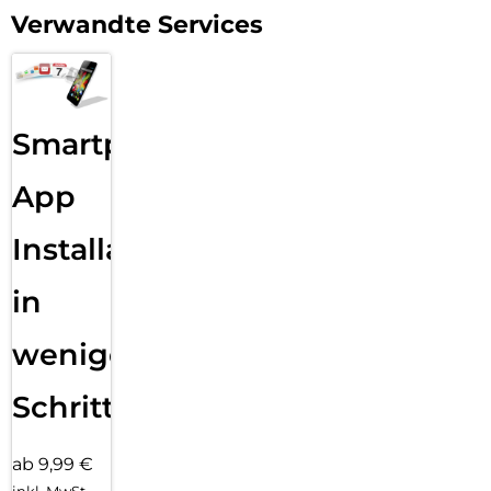
allen anderen Markenanbietern üblich, „von der Stange“ in
Verwandte Services
Asien zugekauft. Unsere Gläser sind mit 10H Härtegrad
zudem die härtesten und besten im Markt, was uns
regelmäßig durch Bestnoten und Testsiege von der
Internationalen Fachpresse attestiert wird.
Smartphone
Darüber hinaus ist uns Klimaschutz ein echtes Anliegen:
DISPLEX unterstützt die Klimaschutz-Organisation „Plant-
for-the-Planet“, die durch Aufforstungsaktionen weltweit
App
schädliches CO2 bindet. Unsere Verpackungen sind darüber
hinaus ökologisch optimiert und wir vermeiden konsequent
Installation
überflüssige Kunststoffe und Verbundmaterialien in unseren
Verpackungen..
in
wenigen
Schritten
ab 9,99 €