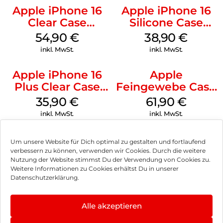
Apple iPhone 16
Apple iPhone 16
Clear Case
Silicone Case
MagSafe
MagSafe
54,90
€
38,90
€
Transparent
Ultramarine
inkl. MwSt.
inkl. MwSt.
Apple iPhone 16
Apple
Plus Clear Case
Feingewebe Case
MagSafe
iPhone 15 Pro
35,90
€
61,90
€
Transparent
MagSafe Schwarz
inkl. MwSt.
inkl. MwSt.
Um unsere Website für Dich optimal zu gestalten und fortlaufend
verbessern zu können, verwenden wir Cookies. Durch die weitere
Nutzung der Website stimmst Du der Verwendung von Cookies zu.
Impressum
Weitere Informationen zu Cookies erhältst Du in unserer
Datenschutzerklärung.
AGB
Datenschutz
Alle akzeptieren