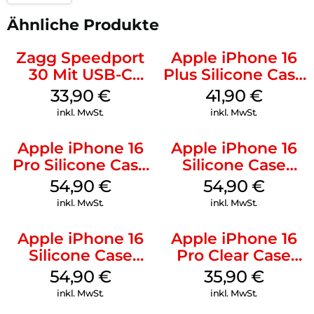
Ähnliche Produkte
Zagg Speedport
Apple iPhone 16
30 Mit USB-C
Plus Silicone Case
Kabel Weiß
MagSafe Stone
33,90
€
41,90
€
Gray
inkl. MwSt.
inkl. MwSt.
Apple iPhone 16
Apple iPhone 16
Pro Silicone Case
Silicone Case
MagSafe Black
MagSafe Black
54,90
€
54,90
€
inkl. MwSt.
inkl. MwSt.
Apple iPhone 16
Apple iPhone 16
Silicone Case
Pro Clear Case
MagSafe Lake
MagSafe
54,90
€
35,90
€
Green
Transparent
inkl. MwSt.
inkl. MwSt.