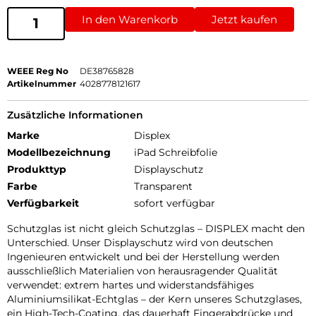
In den Warenkorb
Jetzt kaufen
WEEE Reg No
DE38765828
Artikelnummer
4028778121617
Zusätzliche Informationen
Marke
Displex
Modellbezeichnung
iPad Schreibfolie
Produkttyp
Displayschutz
Farbe
Transparent
Verfügbarkeit
sofort verfügbar
Schutzglas ist nicht gleich Schutzglas – DISPLEX macht den
Unterschied. Unser Displayschutz wird von deutschen
Ingenieuren entwickelt und bei der Herstellung werden
ausschließlich Materialien von herausragender Qualität
verwendet: extrem hartes und widerstandsfähiges
Aluminiumsilikat-Echtglas – der Kern unseres Schutzglases,
ein High-Tech-Coating, das dauerhaft Fingerabdrücke und