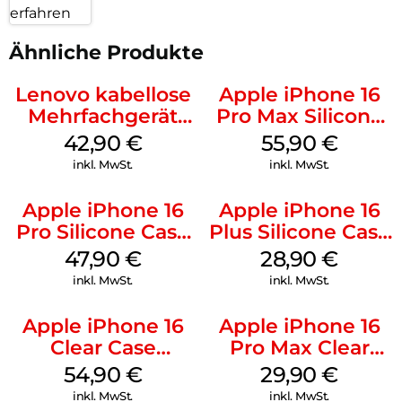
erfahren
Ähnliche Produkte
Lenovo kabellose
Apple iPhone 16
Mehrfachgerät
Pro Max Silicone
Luna Grey
Case MagSafe
42,90
€
55,90
€
Stone Gray
inkl. MwSt.
inkl. MwSt.
Apple iPhone 16
Apple iPhone 16
Pro Silicone Case
Plus Silicone Case
MagSafe Denim
MagSafe Black
47,90
€
28,90
€
inkl. MwSt.
inkl. MwSt.
Apple iPhone 16
Apple iPhone 16
Clear Case
Pro Max Clear
MagSafe
Case MagSafe
54,90
€
29,90
€
Transparent
Transparent
inkl. MwSt.
inkl. MwSt.