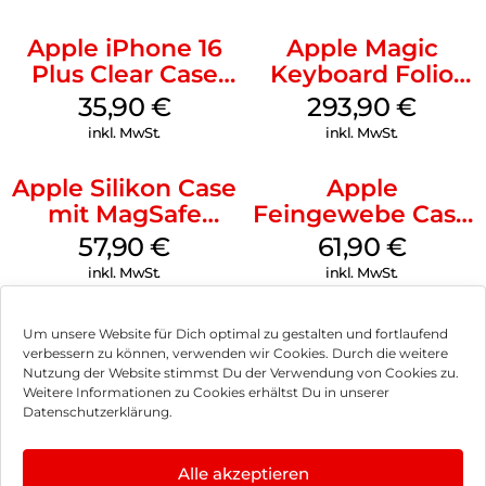
Apple iPhone 16
Apple Magic
Plus Clear Case
Keyboard Folio
MagSafe
iPad 10.9″ (10.Gen.)
35,90
€
293,90
€
Transparent
Weiß
inkl. MwSt.
inkl. MwSt.
Apple Silikon Case
Apple
mit MagSafe
Feingewebe Case
iPhone 14 Pro
iPhone 15 Pro
57,90
€
61,90
€
(PRODUCT)RED
MagSafe Schwarz
inkl. MwSt.
inkl. MwSt.
Um unsere Website für Dich optimal zu gestalten und fortlaufend
verbessern zu können, verwenden wir Cookies. Durch die weitere
Nutzung der Website stimmst Du der Verwendung von Cookies zu.
Impressum
Weitere Informationen zu Cookies erhältst Du in unserer
Datenschutzerklärung.
AGB
Datenschutz
Alle akzeptieren