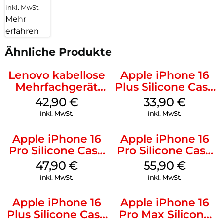
inkl. MwSt.
Mehr
erfahren
Ähnliche Produkte
Lenovo kabellose
Apple iPhone 16
Mehrfachgerät
Plus Silicone Case
Luna Grey
MagSafe Lake
42,90
€
33,90
€
Green
inkl. MwSt.
inkl. MwSt.
Apple iPhone 16
Apple iPhone 16
Pro Silicone Case
Pro Silicone Case
MagSafe Denim
MagSafe Stone
47,90
€
55,90
€
Gray
inkl. MwSt.
inkl. MwSt.
Apple iPhone 16
Apple iPhone 16
Plus Silicone Case
Pro Max Silicone