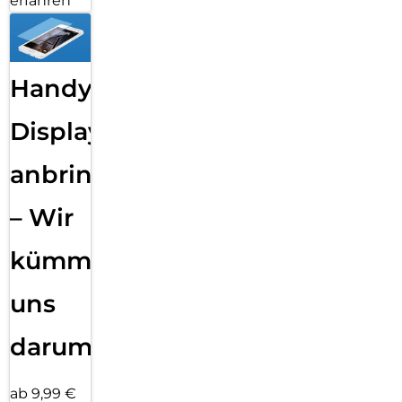
erfahren
Handy
Displayfolie
anbringen
– Wir
kümmern
uns
darum!
ab 9,99 €