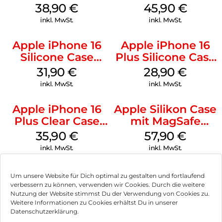
MagSafe Denim
Case MagSafe
38,90
€
45,90
€
Ultramarine
inkl. MwSt.
inkl. MwSt.
Apple iPhone 16
Apple iPhone 16
Silicone Case
Plus Silicone Case
MagSafe Fuchsia
MagSafe Black
31,90
€
28,90
€
inkl. MwSt.
inkl. MwSt.
Apple iPhone 16
Apple Silikon Case
Plus Clear Case
mit MagSafe
MagSafe
iPhone 14 Pro
35,90
€
57,90
€
Transparent
(PRODUCT)RED
inkl. MwSt.
inkl. MwSt.
Um unsere Website für Dich optimal zu gestalten und fortlaufend
verbessern zu können, verwenden wir Cookies. Durch die weitere
Nutzung der Website stimmst Du der Verwendung von Cookies zu.
Impressum
Weitere Informationen zu Cookies erhältst Du in unserer
Datenschutzerklärung.
AGB