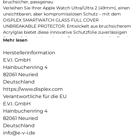
bruchsicher, passgenau
Verleihen Sie Ihrer Apple Watch Ultra/Ultra 2 (49mm), einen
unsichtbaren, aber kompromisslosen Schutz – mit dem
DISPLEX SMARTWATCH GLASS FULL COVER
UNBREAKABLE PROTECTOR. Entwickelt aus bruchsicherem
Acrylglas bietet diese innovative Schutzfolie zuverlässigen
Display-Schutz bei maximaler Transparenz und voller Touch-
Mehr lesen
Funktionalität.
Dank des vollflächig haftenden Edge-to-Edge-Designs mit
Herstellerinformation
3D-Kontur deckt die Folie das Display präzise bis zum Rand
E.V.I. GmbH
ab – perfekt für sportliche Einsätze, den Alltag oder den
Hainbuchenring 4
stilbewussten Nutzer. Eine High-Tech-Anti-Fingerprint-
82061 Neuried
Beschichtung schützt vor störenden Flecken und sorgt für
dauerhaft brillante Optik.
Deutschland
Die beiliegende Eco-Montagehilfe aus recyceltem PET (rPET)
https://www.displex.com
macht die Anbringung zum Kinderspiel: einfach, sicher,
Verantwortliche für die EU
blasenfrei – ohne Werkzeug oder Klebstoffreste.
E.V.I. GmbH
Produktvorteile im Überblick:
Hainbuchenring 4
Unzerbrechliches, stoßdämpfendes Acrylglas
3D Edge-to-Edge Kontur für nahtlose Abdeckung
82061 Neuried
Ultradünn – volle Touch-, Wisch- und Buttonfunktion
Deutschland
High-Tech-Anti-Fingerprint-Beschichtung für klare Sicht
info@e-v-i.de
Nachhaltiger Eco-Applikator (rPET) für einfache Montage