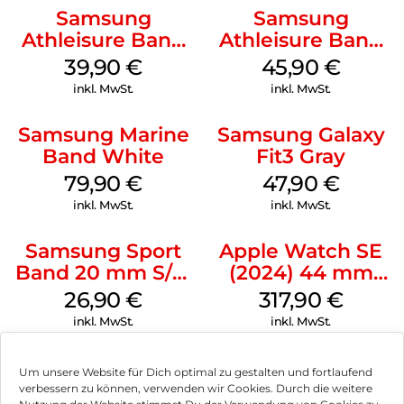
Samsung
Samsung
Athleisure Band
Athleisure Band
M/L Galaxy
S/M Galaxy
39,90
€
45,90
€
Watch7 Silver
Watch7 Cream
inkl. MwSt.
inkl. MwSt.
Samsung Marine
Samsung Galaxy
Band White
Fit3 Gray
79,90
€
47,90
€
inkl. MwSt.
inkl. MwSt.
Samsung Sport
Apple Watch SE
Band 20 mm S/M
(2024) 44 mm
Galaxy Watch4
GPS + Cellular
26,90
€
317,90
€
Serie Graphite
(Sportarmband
inkl. MwSt.
inkl. MwSt.
Mitternacht M/L)
Mitternacht
Um unsere Website für Dich optimal zu gestalten und fortlaufend
verbessern zu können, verwenden wir Cookies. Durch die weitere