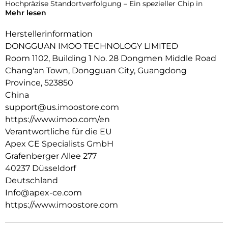
Hochpräzise Standortverfolgung – Ein spezieller Chip in
Mehr lesen
Kombination mit globalen Satellitensystemen sorgt für
präzise Echtzeit- und Innenraum-Positionierung.
Herstellerinformation
Gesundheitsüberwachung rund um die Uhr – Kontinuierliche
DONGGUAN IMOO TECHNOLOGY LIMITED
Herzfrequenz- und Aktivitätsverfolgung mit intelligenten
Room 1102, Building 1 No. 28 Dongmen Middle Road
Benachrichtigungen hilft Eltern, das Wohlbefinden ihres
Chang'an Town, Dongguan City, Guangdong
Kindes jederzeit zu gewährleisten.
Province, 523850
Robuste Qualität und 20 m Wasserbeständigkeit –
China
Zertifiziert durch über 150 strenge Tests, erfüllt EU-Standards
support@us.imoostore.com
mit Wasserdichtigkeit nach IP68 bis zu 20 Metern.
https://www.imoo.com/en
Mehrsprachige Unterstutzung: Verfugbar in Englisch,
Verantwortliche für die EU
Deutsch, Polnisch, Spanisch und Chinesisch.
Apex CE Specialists GmbH
Grafenberger Allee 277
40237 Düsseldorf
Deutschland
Info@apex-ce.com
https://www.imoostore.com