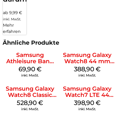
ab 9,99 €
inkl. MwSt.
Mehr
erfahren
Ähnliche Produkte
Samsung
Samsung Galaxy
Athleisure Band
Watch8 44 mm
(S/M) Galaxy
Graphite
69,90
€
388,90
€
Watch8/Watch8
inkl. MwSt.
inkl. MwSt.
Classic Sage
Samsung Galaxy
Samsung Galaxy
Watch8 Classic
Watch7 LTE 44
Black
mm Silver
528,90
€
398,90
€
inkl. MwSt.
inkl. MwSt.