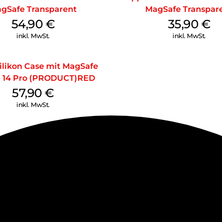
gSafe Transparent
MagSafe Transpar
54,90
€
35,90
€
inkl. MwSt.
inkl. MwSt.
ilikon Case mit MagSafe
 14 Pro (PRODUCT)RED
57,90
€
inkl. MwSt.