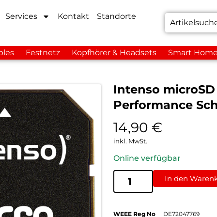
Services
Kontakt
Standorte
bles
Festnetz
Kopfhörer & Headsets
Smart Hom
Intenso microSD
Performance Sc
14,90
€
inkl. MwSt.
Online verfügbar
In den Waren
WEEE Reg No
DE72047769