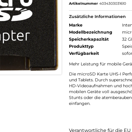
Artikelnummer
4034303031610
Zusätzliche Informationen
Marke
Inte
Modellbezeichnung
micr
Speicherkapazität
32 G
Produkttyp
Spei
Verfügbarkeit
sofo
Mehr Leistung für mobile Gerä
Die microSD Karte UHS-I Perf
und Tablets. Durch superschne
HD-Videoaufnahmen und hocha
mobilen Geräte voll ausgesch
Stunts oder die atemberaubend
einfangen.
Verantwortliche für die EU