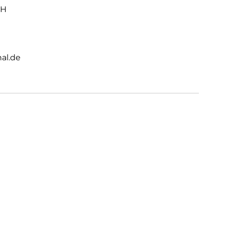
bH
al.de