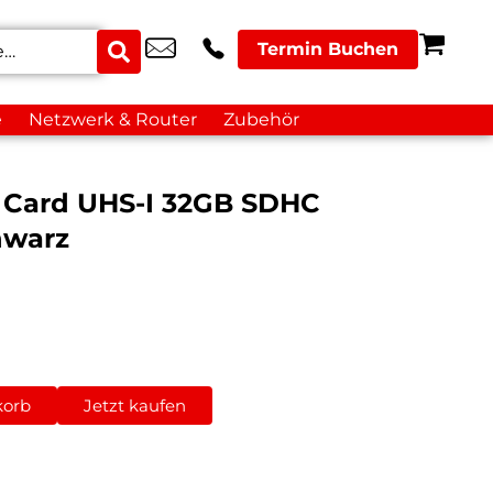
Termin Buchen
e
Netzwerk & Router
Zubehör
 Card UHS-I 32GB SDHC
hwarz
korb
Jetzt kaufen