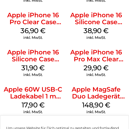
inkl. MwSt.
inkl. MwSt.
Apple iPhone 16
Apple iPhone 16
Pro Clear Case
Silicone Case
MagSafe
MagSafe
36,90
€
38,90
€
Transparent
Ultramarine
inkl. MwSt.
inkl. MwSt.
Apple iPhone 16
Apple iPhone 16
Silicone Case
Pro Max Clear
MagSafe Fuchsia
Case MagSafe
31,90
€
29,90
€
Transparent
inkl. MwSt.
inkl. MwSt.
Apple 60W USB-C
Apple MagSafe
Ladekabel 1 m
Duo Ladegerät
Weiß
Weiß
17,90
€
148,90
€
inkl. MwSt.
inkl. MwSt.
Um unsere Website für Dich optimal zu gestalten und fortlaufend