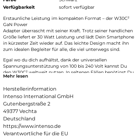
Verfügbarkeit
sofort verfügbar
Erstaunliche Leistung im kompakten Format – der W30C²
GaN Power
Adapter überrascht mit seiner Kraft. Trotz seiner handlichen
Größe liefert er 30 Watt Leistung und lädt Dein Smartphone
in kürzester Zeit wieder auf. Das leichte Design macht ihn
zum idealen Begleiter für alle, die viel unterwegs sind.
Egal wo du dich aufhältst, dank der universellen
Spannungsunterstützung von 100 bis 240 Volt kannst Du
den W30C² weltweit nutzen. In seltenen Fällen benötigst Du
Mehr lesen
einen länderspezifischen Adapter. Erlebe die Zukunft des
Ladens.
Herstellerinformation
Fortschrittliche GaN-Technologie
Intenso International GmbH
Gutenbergstraße 2
Dank der innovativen Galliumnitrid-Technologie (GaN) ist
49377 Vechta
der W30C² nicht nur klein und leicht, sondern auch extrem
effizient. Deine Geräte werden blitzschnell geladen, während
Deutschland
Du gleichzeitig Deinen ökologischen Fußabdruck
https://www.intenso.de
verringerst. GaN macht es möglich, dass die Adapter kleiner
Verantwortliche für die EU
sind und höhere Spannungen und Ströme bewältigen