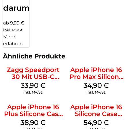
darum!
ab 9,99 €
inkl. MwSt.
Mehr
erfahren
Ähnliche Produkte
Zagg Speedport
Apple iPhone 16
30 Mit USB-C
Pro Max Silicone
Kabel Weiß
Case MagSafe
33,90
€
34,90
€
Denim
inkl. MwSt.
inkl. MwSt.
Apple iPhone 16
Apple iPhone 16
Plus Silicone Case
Silicone Case
MagSafe Denim
MagSafe Lake
38,90
€
54,90
€
Green