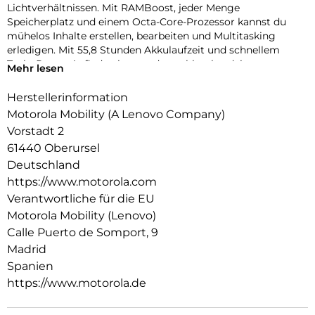
Lichtverhältnissen. Mit RAMBoost, jeder Menge
Speicherplatz und einem Octa-Core-Prozessor kannst du
mühelos Inhalte erstellen, bearbeiten und Multitasking
erledigen. Mit 55,8 Stunden Akkulaufzeit und schnellem
TurboPower-Aufladen kannst du problemlos deine
Mehr lesen
Aufnahmen und Bearbeitungssitzungen durchziehen. Schau
dir deine Creators,Reels und Videos auf einem scharfen,
Herstellerinformation
lebendigen 6,72″-Full-HD-Display mit StereoLautsprechern
Motorola Mobility (A Lenovo Company)
und Dolby Atmos-Sound an. Und das alles mit einem
Vorstadt 2
hochwertigen Look-and-Feel, und in einer Qualität, die auf
61440 Oberursel
Langlebigkeit ausgelegt ist. Das neue moto g17 ist in jeder
Hinsicht ein Gewinner.
Deutschland
https://www.motorola.com
Verantwortliche für die EU
Motorola Mobility (Lenovo)
Calle Puerto de Somport, 9
Madrid
Spanien
https://www.motorola.de