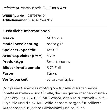
Informationen nach EU Data Act
WEEE Reg No
DE79679404
Artikelnummer
0840493624303
Zusätzliche Informationen
Marke
Motorola
Modellbezeichnung
moto g17
Speicherkapazität
128 GB
Arbeitsspeicher (RAM)
4 GB
Produkttyp
Smartphones
Bildschirmdiagonale
6,72 Zoll
Farbe
Türkis
Verfügbarkeit
sofort verfügbar
Wir präsentieren das moto g17 – für alle, die spannende
Inhalte erstellen – und für alle, die das gerne machen würden.
Der Sony LYTIA 600 50-MP-Sensor, das 5-MPUltraweitwinkel-
Objektiv und die 32-MP-Selfie-Kamera sorgen für brillante
Aufnahmen aus jedem Blickwinkel und bei allen