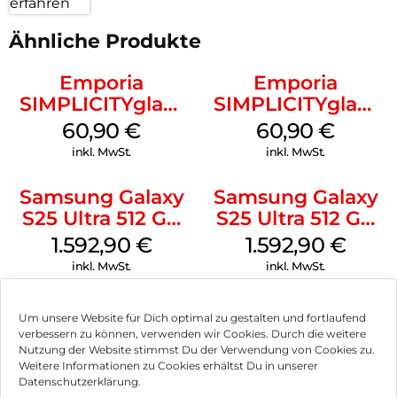
erfahren
Ähnliche Produkte
Emporia
Emporia
SIMPLICITYglam
SIMPLICITYglam
Weiss
Schwarz
60,90
€
60,90
€
inkl. MwSt.
inkl. MwSt.
Samsung Galaxy
Samsung Galaxy
S25 Ultra 512 GB
S25 Ultra 512 GB
Titanium
Titanium
1.592,90
€
1.592,90
€
Whitesilver
Silverblue
inkl. MwSt.
inkl. MwSt.
Samsung Galaxy
Samsung Galaxy
Um unsere Website für Dich optimal zu gestalten und fortlaufend
A16 LTE 128 GB
XCover 7 EE 128
verbessern zu können, verwenden wir Cookies. Durch die weitere
Black
GB Black
Nutzung der Website stimmst Du der Verwendung von Cookies zu.
122,90
€
237,90
€
Weitere Informationen zu Cookies erhältst Du in unserer
inkl. MwSt.
inkl. MwSt.
Datenschutzerklärung.