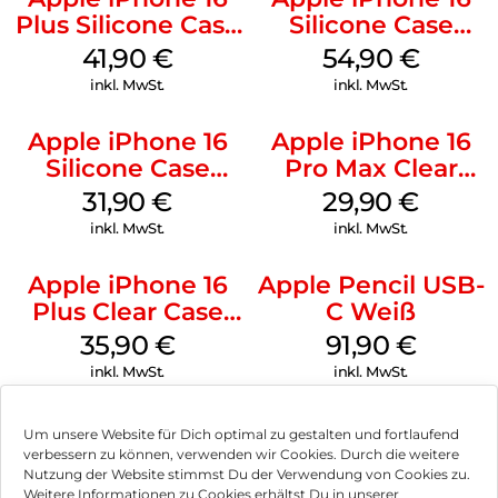
Plus Silicone Case
Silicone Case
MagSafe Stone
MagSafe Black
41,90
€
54,90
€
Gray
inkl. MwSt.
inkl. MwSt.
Apple iPhone 16
Apple iPhone 16
Silicone Case
Pro Max Clear
MagSafe Fuchsia
Case MagSafe
31,90
€
29,90
€
Transparent
inkl. MwSt.
inkl. MwSt.
Apple iPhone 16
Apple Pencil USB-
Plus Clear Case
C Weiß
MagSafe
35,90
€
91,90
€
Transparent
inkl. MwSt.
inkl. MwSt.
Um unsere Website für Dich optimal zu gestalten und fortlaufend
verbessern zu können, verwenden wir Cookies. Durch die weitere
Nutzung der Website stimmst Du der Verwendung von Cookies zu.
Impressum
Weitere Informationen zu Cookies erhältst Du in unserer