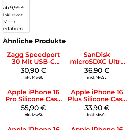
ab 9,99 €
inkl. MwSt.
Mehr
erfahren
Ähnliche Produkte
Zagg Speedport
SanDisk
30 Mit USB-C
microSDXC Ultra
Kabel Weiß
128 GB + Adapter
30,90
€
36,90
€
Mobile
inkl. MwSt.
inkl. MwSt.
Apple iPhone 16
Apple iPhone 16
Pro Silicone Case
Plus Silicone Case
MagSafe Stone
MagSafe Lake
55,90
€
33,90
€
Gray
Green
inkl. MwSt.
inkl. MwSt.
Apple iPhone 16
Apple iPhone 16