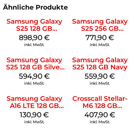
Ähnliche Produkte
Samsung Galaxy
Samsung Galaxy
S25 128 GB
S25 256 GB
Icyblue
Icyblue
898,90
€
771,90
€
inkl. MwSt.
inkl. MwSt.
Samsung Galaxy
Samsung Galaxy
S25 128 GB Silver
S25 128 GB Navy
Shadow
594,90
€
559,90
€
inkl. MwSt.
inkl. MwSt.
Samsung Galaxy
Crosscall Stellar-
A16 LTE 128 GB
M6 128 GB
Black
Schwarz
130,90
€
407,90
€
inkl. MwSt.
inkl. MwSt.