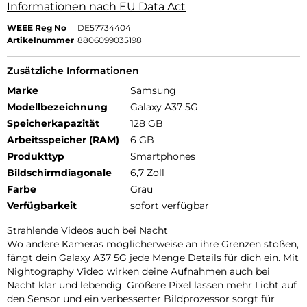
Informationen nach EU Data Act
WEEE Reg No
DE57734404
Artikelnummer
8806099035198
Zusätzliche Informationen
Marke
Samsung
Modellbezeichnung
Galaxy A37 5G
Speicherkapazität
128 GB
Arbeitsspeicher (RAM)
6 GB
Produkttyp
Smartphones
Bildschirmdiagonale
6,7 Zoll
Farbe
Grau
Verfügbarkeit
sofort verfügbar
Strahlende Videos auch bei Nacht
Wo andere Kameras möglicherweise an ihre Grenzen stoßen,
fängt dein Galaxy A37 5G jede Menge Details für dich ein. Mit
Nightography Video wirken deine Aufnahmen auch bei
Nacht klar und lebendig. Größere Pixel lassen mehr Licht auf
den Sensor und ein verbesserter Bildprozessor sorgt für