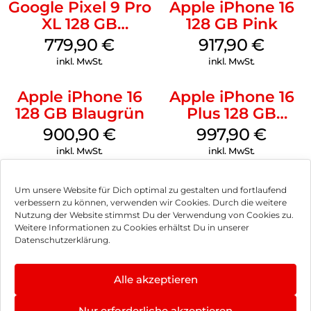
Google Pixel 9 Pro
Apple iPhone 16
XL 128 GB
128 GB Pink
Obsidian
779,90
€
917,90
€
inkl. MwSt.
inkl. MwSt.
Apple iPhone 16
Apple iPhone 16
128 GB Blaugrün
Plus 128 GB
Schwarz
900,90
€
997,90
€
inkl. MwSt.
inkl. MwSt.
Um unsere Website für Dich optimal zu gestalten und fortlaufend
verbessern zu können, verwenden wir Cookies. Durch die weitere
Nutzung der Website stimmst Du der Verwendung von Cookies zu.
Impressum
Weitere Informationen zu Cookies erhältst Du in unserer
Datenschutzerklärung.
AGB
Datenschutz
Alle akzeptieren
Vertrag widerrufen
Nur erforderliche akzeptieren