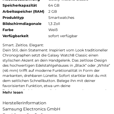
Speicherkapazität
64 GB
Arbeitsspeicher (RAM)
2 GB
Produkttyp
Smartwatches
Bildschirmdiagonale
1,3 Zoll
Farbe
Weiß
Verfügbarkeit
sofort verfügbar
Smart. Zeitlos. Elegant:
Dein Stil, dein Statement: Inspiriert vom Look traditioneller
Chronographen setzt die Galaxy Watch8 Classic einen
stylischen Akzent an dein Handgelenk. Das zeitlose Design
des hochwertigen Edelstahlgehäuses in „Black“ oder „White“
(46 mm) trifft auf moderne Funktionalität in Form der
markanten, drehbaren Lünette. Sofort startklar bist du mit
dem seitlichen Schnellbutton. Belege ihn mit deiner
favorisierten Funktion, etwa um deine
Trainingsaufzeichnungen direkt zu starten oder spontan eine
Mehr lesen
Sprachnotiz aufzunehmen. Die neuen, separat erhältlichen
Armbänder bieten eine große Auswahl an hochwertigen
Herstellerinformation
Materialien und frischen Farben. Tausche die Armbänder mit
Samsung Electronics GmbH
nur einem Klick aus, um deinen persönlichen Stil mit dem