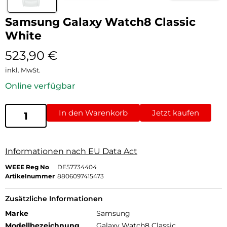
Samsung Galaxy Watch8 Classic
White
523,90
€
inkl. MwSt.
Online verfügbar
In den Warenkorb
Jetzt kaufen
Informationen nach EU Data Act
WEEE Reg No
DE57734404
Artikelnummer
8806097415473
Zusätzliche Informationen
Marke
Samsung
Modellbezeichnung
Galaxy Watch8 Classic