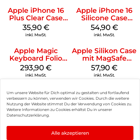
Apple iPhone 16
Apple iPhone 16
Plus Clear Case
Silicone Case
MagSafe
MagSafe Lake
35,90
€
54,90
€
Transparent
Green
inkl. MwSt.
inkl. MwSt.
Apple Magic
Apple Silikon Case
Keyboard Folio
mit MagSafe
iPad 10.9″ (10.Gen.)
iPhone 14 Pro
293,90
€
57,90
€
Weiß
(PRODUCT)RED
inkl. MwSt.
inkl. MwSt.
Um unsere Website für Dich optimal zu gestalten und fortlaufend
verbessern zu können, verwenden wir Cookies. Durch die weitere
Nutzung der Website stimmst Du der Verwendung von Cookies zu.
Impressum
Weitere Informationen zu Cookies erhältst Du in unserer
Datenschutzerklärung.
AGB
Datenschutz
Alle akzeptieren