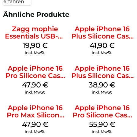
erfahren
Ähnliche Produkte
Zagg mophie
Apple iPhone 16
Essentials USB-C-
Plus Silicone Case
20W Charger PD
MagSafe Stone
19,90
€
41,90
€
Weiß
Gray
inkl. MwSt.
inkl. MwSt.
Apple iPhone 16
Apple iPhone 16
Pro Silicone Case
Plus Silicone Case
MagSafe Denim
MagSafe Denim
47,90
€
38,90
€
inkl. MwSt.
inkl. MwSt.
Apple iPhone 16
Apple iPhone 16
Pro Max Silicone
Pro Silicone Case
Case MagSafe
MagSafe Stone
47,90
€
55,90
€
Black
Gray
inkl. MwSt.
inkl. MwSt.