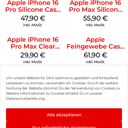
Apple iPhone 16
Apple iPhone 16
Pro Silicone Case
Pro Max Silicone
MagSafe Denim
Case MagSafe
47,90
€
55,90
€
Stone Gray
inkl. MwSt.
inkl. MwSt.
Apple iPhone 16
Apple
Pro Max Clear
Feingewebe Case
Case MagSafe
iPhone 15 Pro
29,90
€
61,90
€
Transparent
MagSafe Schwarz
inkl. MwSt.
inkl. MwSt.
Um unsere Website für Dich optimal zu gestalten und fortlaufend
verbessern zu können, verwenden wir Cookies. Durch die weitere
Nutzung der Website stimmst Du der Verwendung von Cookies zu.
Impressum
Weitere Informationen zu Cookies erhältst Du in unserer
Datenschutzerklärung.
AGB
Datenschutz
Alle akzeptieren
Vertrag widerrufen
Nur erforderliche akzeptieren