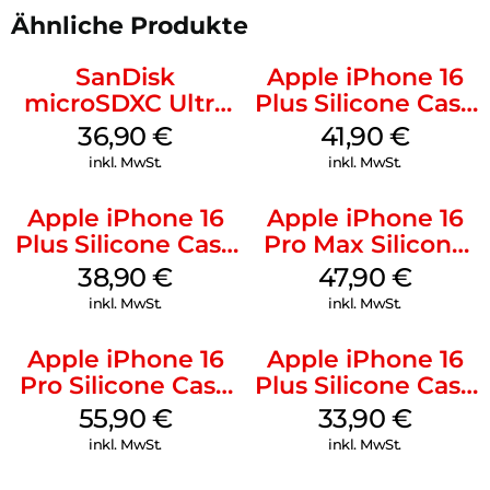
Ähnliche Produkte
SanDisk
Apple iPhone 16
microSDXC Ultra
Plus Silicone Case
128 GB + Adapter
MagSafe Stone
36,90
€
41,90
€
Mobile
Gray
inkl. MwSt.
inkl. MwSt.
Apple iPhone 16
Apple iPhone 16
Plus Silicone Case
Pro Max Silicone
MagSafe Denim
Case MagSafe
38,90
€
47,90
€
Black
inkl. MwSt.
inkl. MwSt.
Apple iPhone 16
Apple iPhone 16
Pro Silicone Case
Plus Silicone Case
MagSafe Stone
MagSafe Lake
55,90
€
33,90
€
Gray
Green
inkl. MwSt.
inkl. MwSt.