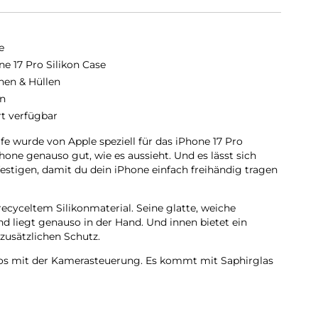
e
ne 17 Pro Silikon Case
hen & Hüllen
n
rt verfügbar
e wurde von Apple speziell für das iPhone 17 Pro
hone genauso gut, wie es aussieht. Und es lässt sich
stigen, damit du dein iPhone einfach freihändig tragen
ecyceltem Silikon­material. Seine glatte, weiche
nd liegt genauso in der Hand. Und innen bietet ein
zusätzlichen Schutz.
los mit der Kamera­steuerung. Es kommt mit Saphirglas
die die Bewegungen deines Fingers zur Kamerasteuerung
 sich perfekt am iPhone 17 Pro ausrichten, hält das Case