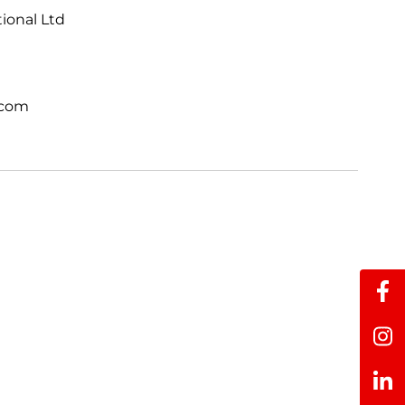
tional Ltd
.com