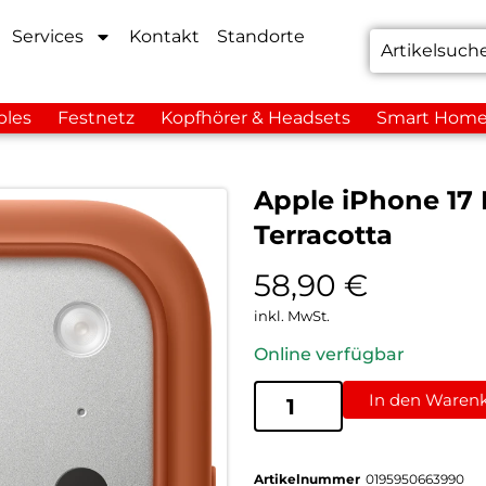
Services
Kontakt
Standorte
bles
Festnetz
Kopfhörer & Headsets
Smart Hom
Apple iPhone 17 
Terracotta
58,90
€
inkl. MwSt.
Online verfügbar
In den Waren
Artikelnummer
0195950663990