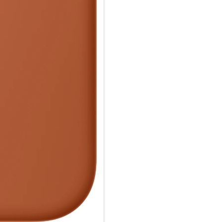
ganz einfach und sorgt für sch
einfach im Case und docke dei
oder Qi zertifiziertes Ladegerät
Wie jedes von Apple entwickel
Fertigungs­prozesses Tausende
aus, sondern ist auch dafür ge
schützen.