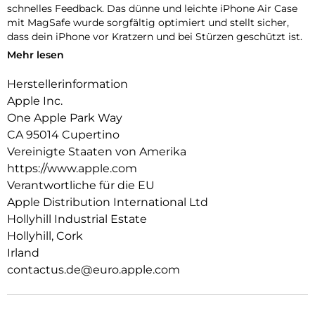
schnelles Feedback. Das dünne und leichte iPhone Air Case
mit MagSafe wurde sorgfältig optimiert und stellt sicher,
dass dein iPhone vor Kratzern und bei Stürzen geschützt ist.
Mehr lesen
Das Case funktioniert nahtlos mit der Kamera­steuerung, um
präzise Finger­bewegungen wie Drücken und Streichen zu
Herstellerinformation
erkennen.
Apple Inc.
Mit zwei Verbindungs­punkten lässt sich dieses Case sicher
One Apple Park Way
am Crossbody Band befestigen. So kannst du dein iPhone
CA 95014 Cupertino
einfach freihändig tragen.
Vereinigte Staaten von Amerika
Mit integrierten Magneten, die sich perfekt am iPhone Air
https://www.apple.com
ausrichten, hält das Case ganz einfach und sorgt für
Verantwortliche für die EU
schnelleres kabelloses Laden. Lass dein iPhone beim Laden
Apple Distribution International Ltd
einfach im Case und docke dein MagSafe Ladegerät an oder
Hollyhill Industrial Estate
leg es auf dein Qi2.2 oder Qi zertifiziertes Ladegerät.
Hollyhill, Cork
Wie jedes von Apple entwickelte Case durchläuft es im Laufe
Irland
des Design‑ und Fertigungs­prozesses Tausende von
contactus.de@euro.apple.com
Teststunden. Deshalb sieht es nicht nur großartig aus,
sondern ist auch dafür gemacht, dein iPhone vor Kratzern
und bei Stürzen zu schützen.