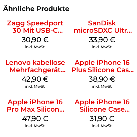
Ähnliche Produkte
Zagg Speedport
SanDisk
30 Mit USB-C
microSDXC Ultra
Kabel Weiß
128 GB + Adapter
30,90
€
33,90
€
Mobile
inkl. MwSt.
inkl. MwSt.
Lenovo kabellose
Apple iPhone 16
Mehrfachgerät
Plus Silicone Case
Luna Grey
MagSafe Denim
42,90
€
38,90
€
inkl. MwSt.
inkl. MwSt.
Apple iPhone 16
Apple iPhone 16
Pro Max Silicone
Silicone Case
Case MagSafe
MagSafe Fuchsia
47,90
€
31,90
€
Black
inkl. MwSt.
inkl. MwSt.