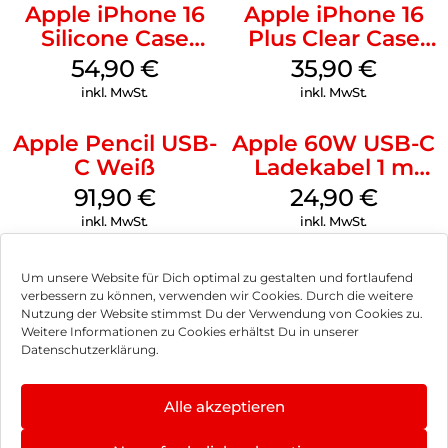
Apple iPhone 16
Apple iPhone 16
Silicone Case
Plus Clear Case
MagSafe Black
MagSafe
54,90
€
35,90
€
Transparent
inkl. MwSt.
inkl. MwSt.
Apple Pencil USB-
Apple 60W USB-C
C Weiß
Ladekabel 1 m
Weiß
91,90
€
24,90
€
inkl. MwSt.
inkl. MwSt.
Um unsere Website für Dich optimal zu gestalten und fortlaufend
verbessern zu können, verwenden wir Cookies. Durch die weitere
Nutzung der Website stimmst Du der Verwendung von Cookies zu.
Impressum
Weitere Informationen zu Cookies erhältst Du in unserer
Datenschutzerklärung.
AGB
Datenschutz
Alle akzeptieren
Vertrag widerrufen