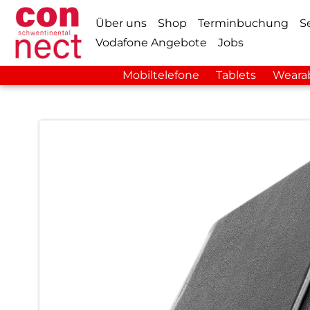
Über uns
Shop
Terminbuchung
S
Vodafone Angebote
Jobs
Mobiltelefone
Tablets
Weara