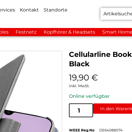
ervices
Kontakt
Standorte
bles
Festnetz
Kopfhörer & Headsets
Smart Hom
Cellularline Boo
Black
19,90
€
inkl. MwSt.
Online verfügbar
In den Waren
WEEE Reg No
DE64088074