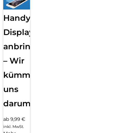
Handy
Displayfolie
anbringen
– Wir
kümmern
uns
darum!
ab 9,99 €
inkl. MwSt.