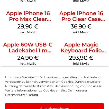
inkl. MwSt.
inkl. MwSt.
Apple iPhone 16
Apple iPhone 16
Pro Max Clear
Pro Clear Case
Case MagSafe
MagSafe
29,90
€
36,90
€
Transparent
Transparent
inkl. MwSt.
inkl. MwSt.
Apple 60W USB-C
Apple Magic
Ladekabel 1 m
Keyboard Folio
Weiß
iPad 10.9″ (10.Gen.)
24,90
€
293,90
€
Weiß
inkl. MwSt.
inkl. MwSt.
Um unsere Website für Dich optimal zu gestalten und fortlaufend
verbessern zu können, verwenden wir Cookies. Durch die weitere
Nutzung der Website stimmst Du der Verwendung von Cookies zu.
Impressum
Weitere Informationen zu Cookies erhältst Du in unserer
Datenschutzerklärung.
AGB
Datenschutz
Alle akzeptieren