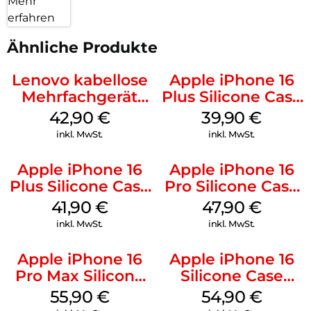
Mehr
erfahren
Ähnliche Produkte
Lenovo kabellose
Apple iPhone 16
Mehrfachgerät
Plus Silicone Case
Luna Grey
MagSafe Plum
42,90
€
39,90
€
inkl. MwSt.
inkl. MwSt.
Apple iPhone 16
Apple iPhone 16
Plus Silicone Case
Pro Silicone Case
MagSafe Stone
MagSafe Denim
41,90
€
47,90
€
Gray
inkl. MwSt.
inkl. MwSt.
Apple iPhone 16
Apple iPhone 16
Pro Max Silicone
Silicone Case
Case MagSafe
MagSafe Lake
55,90
€
54,90
€
Stone Gray
Green