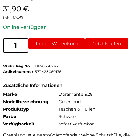
31,90
€
inkl. MwSt.
Online verfügbar
In den Warenkorb
Jetzt kaufen
WEEE Reg No
DE95338265
Artikelnummer
5711428060136
Zusätzliche Informationen
Marke
Dbramante1928
Modellbezeichnung
Greenland
Produkttyp
Taschen & Hüllen
Farbe
Schwarz
Verfügbarkeit
sofort verfügbar
Greenland ist eine stoßdämpfende, weiche Schutzhülle, die