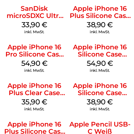
SanDisk
Apple iPhone 16
microSDXC Ultra
Plus Silicone Case
128 GB + Adapter
MagSafe Denim
33,90
€
38,90
€
Mobile
inkl. MwSt.
inkl. MwSt.
Apple iPhone 16
Apple iPhone 16
Pro Silicone Case
Silicone Case
MagSafe Black
MagSafe Black
54,90
€
54,90
€
inkl. MwSt.
inkl. MwSt.
Apple iPhone 16
Apple iPhone 16
Plus Clear Case
Silicone Case
MagSafe
MagSafe
35,90
€
38,90
€
Transparent
Ultramarine
inkl. MwSt.
inkl. MwSt.
Apple iPhone 16
Apple Pencil USB-
Plus Silicone Case
C Weiß