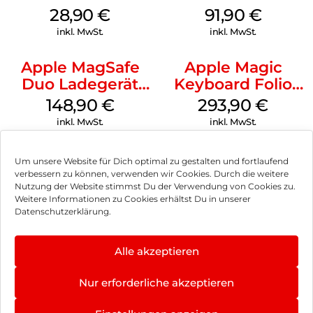
MagSafe Black
28,90
€
91,90
€
inkl. MwSt.
inkl. MwSt.
Apple MagSafe
Apple Magic
Duo Ladegerät
Keyboard Folio
Weiß
iPad 10.9″ (10.Gen.)
148,90
€
293,90
€
Weiß
inkl. MwSt.
inkl. MwSt.
Um unsere Website für Dich optimal zu gestalten und fortlaufend
verbessern zu können, verwenden wir Cookies. Durch die weitere
Nutzung der Website stimmst Du der Verwendung von Cookies zu.
Impressum
Weitere Informationen zu Cookies erhältst Du in unserer
Datenschutzerklärung.
AGB
Datenschutz
Alle akzeptieren
Vertrag widerrufen
Nur erforderliche akzeptieren
Hinweis zur Batterieentsorgung
×