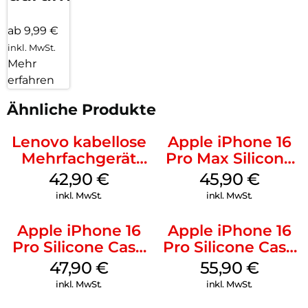
ab 9,99 €
inkl. MwSt.
Mehr
erfahren
Ähnliche Produkte
Lenovo kabellose
Apple iPhone 16
Mehrfachgerät
Pro Max Silicone
Luna Grey
Case MagSafe
42,90
€
45,90
€
Ultramarine
inkl. MwSt.
inkl. MwSt.
Apple iPhone 16
Apple iPhone 16
Pro Silicone Case
Pro Silicone Case
MagSafe Denim
MagSafe Stone
47,90
€
55,90
€
Gray
inkl. MwSt.
inkl. MwSt.