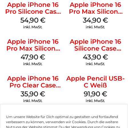
Apple iPhone 16
Apple iPhone 16
Pro Silicone Case
Pro Max Silicone
MagSafe Black
Case MagSafe
54,90
€
34,90
€
Denim
inkl. MwSt.
inkl. MwSt.
Apple iPhone 16
Apple iPhone 16
Pro Max Silicone
Silicone Case
Case MagSafe
MagSafe Plum
47,90
€
43,90
€
Black
inkl. MwSt.
inkl. MwSt.
Apple iPhone 16
Apple Pencil USB-
Pro Clear Case
C Weiß
MagSafe
35,90
€
91,90
€
Transparent
inkl. MwSt.
inkl. MwSt.
Um unsere Website für Dich optimal zu gestalten und fortlaufend
verbessern zu können, verwenden wir Cookies. Durch die weitere
Nutzung der Website stimmst Du der Verwendung von Cookies zu.