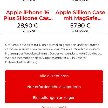
inkl. MwSt.
inkl. MwSt.
Apple iPhone 16
Apple Silikon Case
Plus Silicone Case
mit MagSafe
MagSafe Black
iPhone 14 Pro
28,90
€
57,90
€
(PRODUCT)RED
inkl. MwSt.
inkl. MwSt.
Um unsere Website für Dich optimal zu gestalten und fortlaufend
verbessern zu können, verwenden wir Cookies. Durch die weitere
Nutzung der Website stimmst Du der Verwendung von Cookies zu.
Impressum
Weitere Informationen zu Cookies erhältst Du in unserer
Datenschutzerklärung.
AGB
Datenschutz
Alle akzeptieren
Vertrag widerrufen
Nur erforderliche akzeptieren
Hinweis zur Batterieentsorgung
4.9
×
Einstellungen anzeigen
Newsletter
★
★
★
★
★
377 Bewertungen
Datenschutz
AGB