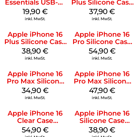
Essentials USB-C-
Plus Silicone Case
20W Charger PD
MagSafe Lake
19,90
€
37,90
€
Weiß
Green
inkl. MwSt.
inkl. MwSt.
Apple iPhone 16
Apple iPhone 16
Plus Silicone Case
Pro Silicone Case
MagSafe Denim
MagSafe Black
38,90
€
54,90
€
inkl. MwSt.
inkl. MwSt.
Apple iPhone 16
Apple iPhone 16
Pro Max Silicone
Pro Max Silicone
Case MagSafe
Case MagSafe
34,90
€
47,90
€
Denim
Black
inkl. MwSt.
inkl. MwSt.
Apple iPhone 16
Apple iPhone 16
Clear Case
Silicone Case
MagSafe
MagSafe
54,90
€
38,90
€
Transparent
Ultramarine