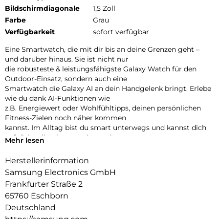
Bildschirmdiagonale
1,5 Zoll
Farbe
Grau
Verfügbarkeit
sofort verfügbar
Eine Smartwatch, die mit dir bis an deine Grenzen geht –
und darüber hinaus. Sie ist nicht nur
die robusteste & leistungsfähigste Galaxy Watch für den
Outdoor-Einsatz, sondern auch eine
Smartwatch die Galaxy AI an dein Handgelenk bringt. Erlebe
wie du dank AI-Funktionen wie
z.B. Energiewert oder Wohlfühltipps, deinen persönlichen
Fitness-Zielen noch näher kommen
kannst. Im Alltag bist du smart unterwegs und kannst dich
auf dich selbst konzentrieren, denn
Mehr lesen
mit Google hast du deinen AI-Assistenten direkt am
Handgelenk. Google Gemini erinnert dich
Herstellerinformation
zum Beispiel daran, dass du gleich eine Verabredung mit
Samsung Electronics GmbH
Freunden zum Brunch hast. Oder du
Frankfurter Straße 2
lässt dir per Sprachbefehl eine kürzere Lauf-Route
65760 Eschborn
vorschlagen, um schneller zurück zu sein.
Du merkst, dass du dich trotzdem verspäten wirst? Verfasse
Deutschland
mit Hilfe von Gemini eine