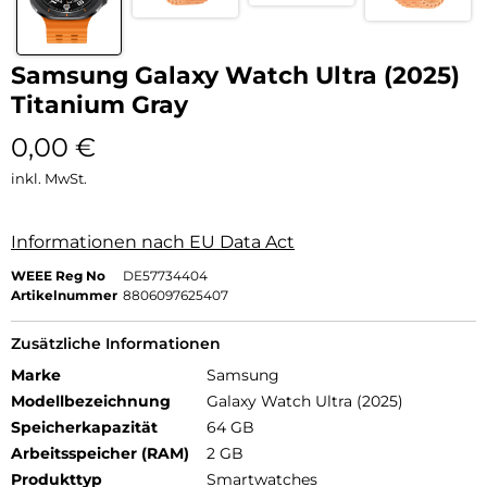
Samsung Galaxy Watch Ultra (2025)
Titanium Gray
0,00
€
inkl. MwSt.
Informationen nach EU Data Act
WEEE Reg No
DE57734404
Artikelnummer
8806097625407
Zusätzliche Informationen
Marke
Samsung
Modellbezeichnung
Galaxy Watch Ultra (2025)
Speicherkapazität
64 GB
Arbeitsspeicher (RAM)
2 GB
Produkttyp
Smartwatches