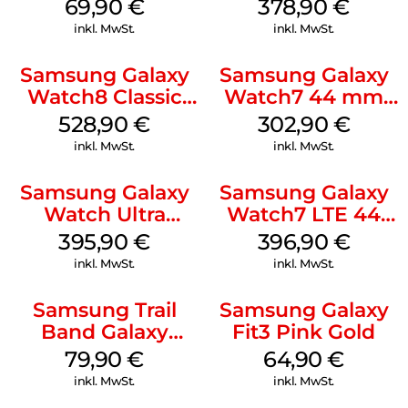
(S/M) Galaxy
Silver
69,90
€
378,90
€
Watch8/Watch8
inkl. MwSt.
inkl. MwSt.
Classic Sage
Samsung Galaxy
Samsung Galaxy
Watch8 Classic
Watch7 44 mm
Black
Green
528,90
€
302,90
€
inkl. MwSt.
inkl. MwSt.
Samsung Galaxy
Samsung Galaxy
Watch Ultra
Watch7 LTE 44
Titanium White
mm Green
395,90
€
396,90
€
inkl. MwSt.
inkl. MwSt.
Samsung Trail
Samsung Galaxy
Band Galaxy
Fit3 Pink Gold
Watch Ultra
79,90
€
64,90
€
Orange
inkl. MwSt.
inkl. MwSt.