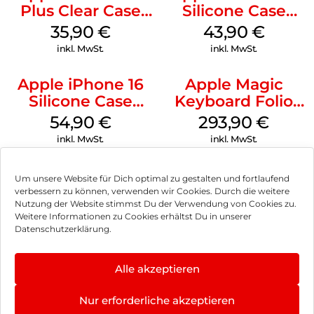
Plus Clear Case
Silicone Case
MagSafe
MagSafe Plum
35,90
€
43,90
€
Transparent
inkl. MwSt.
inkl. MwSt.
Apple iPhone 16
Apple Magic
Silicone Case
Keyboard Folio
MagSafe Black
iPad 10.9″ (10.Gen.)
54,90
€
293,90
€
Weiß
inkl. MwSt.
inkl. MwSt.
Um unsere Website für Dich optimal zu gestalten und fortlaufend
verbessern zu können, verwenden wir Cookies. Durch die weitere
Nutzung der Website stimmst Du der Verwendung von Cookies zu.
Impressum
Weitere Informationen zu Cookies erhältst Du in unserer
Datenschutzerklärung.
AGB
Datenschutz
Alle akzeptieren
Vertrag widerrufen
Nur erforderliche akzeptieren