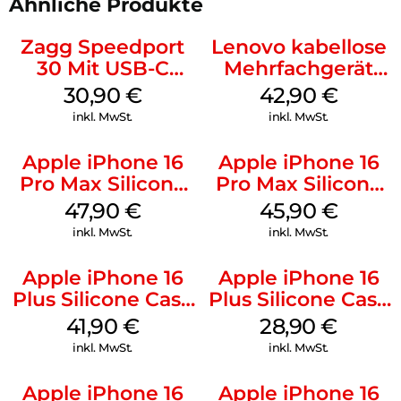
Ähnliche Produkte
Zagg Speedport
Lenovo kabellose
30 Mit USB-C
Mehrfachgerät
Kabel Weiß
Luna Grey
30,90
€
42,90
€
inkl. MwSt.
inkl. MwSt.
Apple iPhone 16
Apple iPhone 16
Pro Max Silicone
Pro Max Silicone
Case MagSafe
Case MagSafe
47,90
€
45,90
€
Black
Ultramarine
inkl. MwSt.
inkl. MwSt.
Apple iPhone 16
Apple iPhone 16
Plus Silicone Case
Plus Silicone Case
MagSafe Stone
MagSafe Black
41,90
€
28,90
€
Gray
inkl. MwSt.
inkl. MwSt.
Apple iPhone 16
Apple iPhone 16