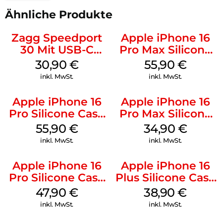
Ähnliche Produkte
Zagg Speedport
Apple iPhone 16
30 Mit USB-C
Pro Max Silicone
Kabel Weiß
Case MagSafe
30,90
€
55,90
€
Stone Gray
inkl. MwSt.
inkl. MwSt.
Apple iPhone 16
Apple iPhone 16
Pro Silicone Case
Pro Max Silicone
MagSafe Stone
Case MagSafe
55,90
€
34,90
€
Gray
Denim
inkl. MwSt.
inkl. MwSt.
Apple iPhone 16
Apple iPhone 16
Pro Silicone Case
Plus Silicone Case
MagSafe Denim
MagSafe Denim
47,90
€
38,90
€
inkl. MwSt.
inkl. MwSt.