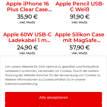
Apple iPhone 16
Apple Pencil USB-
Plus Clear Case
C Weiß
MagSafe
35,90
€
91,90
€
Transparent
inkl. MwSt.
inkl. MwSt.
Apple 60W USB-C
Apple Silikon Case
Ladekabel 1 m
mit MagSafe
Weiß
iPhone 14 Pro
24,90
€
57,90
€
(PRODUCT)RED
inkl. MwSt.
inkl. MwSt.
Um unsere Website für Dich optimal zu gestalten und fortlaufend
verbessern zu können, verwenden wir Cookies. Durch die weitere
Nutzung der Website stimmst Du der Verwendung von Cookies zu.
Impressum
Weitere Informationen zu Cookies erhältst Du in unserer
Datenschutzerklärung.
AGB
Datenschutz
Alle akzeptieren
Vertrag widerrufen