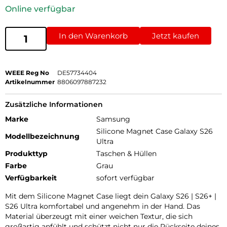
Online verfügbar
In den Warenkorb
Jetzt kaufen
WEEE Reg No
DE57734404
Artikelnummer
8806097887232
Zusätzliche Informationen
Marke
Samsung
Silicone Magnet Case Galaxy S26
Modellbezeichnung
Ultra
Produkttyp
Taschen & Hüllen
Farbe
Grau
Verfügbarkeit
sofort verfügbar
Mit dem Silicone Magnet Case liegt dein Galaxy S26 | S26+ |
S26 Ultra komfortabel und angenehm in der Hand. Das
Material überzeugt mit einer weichen Textur, die sich
großartig anfühlt und schützt nicht nur die Rückseite deines